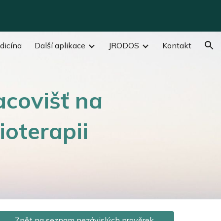
ion
dicína
Další aplikace
JRODOS
Kontakt
acovišť na
ioterapii
Zpět na seznam nezávislých prověrek