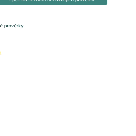
lé prověrky
)