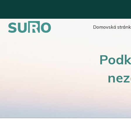
Sk
Domovská strán
Podk
nez