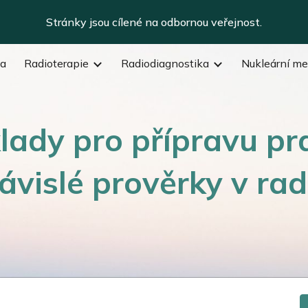
Stránky jsou cílené na odbornou veřejnost.
ip to main content
Skip to navigat
ka
Radioterapie
Radiodiagnostika
Nukleární me
lady pro přípravu pr
ávislé prověrky v rad