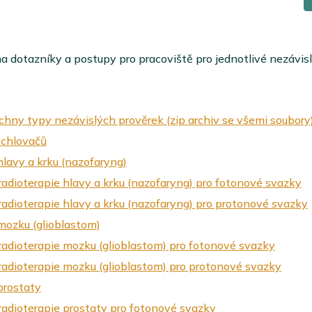
a dotazníky a postupy pro pracoviště pro jednotlivé nezávis
chny typy nezávislých prověrek (zip archiv se všemi soubory
ychlovačů
hlavy a krku (nazofaryng)
radioterapie hlavy a krku (nazofaryng) pro fotonové svazky
radioterapie hlavy a krku (nazofaryng) pro protonové svazky
 mozku (glioblastom)
 radioterapie mozku (glioblastom) pro fotonové svazky
 radioterapie mozku (glioblastom) pro protonové svazky
prostaty
radioterapie prostaty pro fotonové svazky